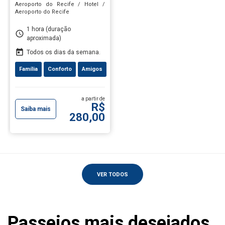
Aeroporto do Recife / Hotel /
Aeroporto do Recife
1 hora (duração
schedule
aproximada)
today
Todos os dias da semana.
Família
Conforto
Amigos
a partir de
R$
Saiba mais
280,00
VER TODOS
Passeios mais desejados