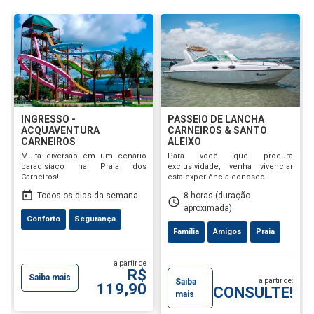
INGRESSO -
PASSEIO DE LANCHA
ACQUAVENTURA
CARNEIROS & SANTO
CARNEIROS
ALEIXO
Muita diversão em um cenário
Para você que procura
paradisíaco na Praia dos
exclusividade, venha vivenciar
Carneiros!
esta experiência conosco!
today
Todos os dias da semana.
8 horas (duração
schedule
aproximada)
Conforto
Segurança
Família
Amigos
Praia
a partir de
R$
Saiba mais
Saiba
a partir de:
119,90
CONSULTE!
mais