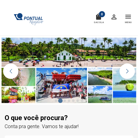
0
shopping_bag
menu
person_outline
CONTA
SACOLA
MENU
O que você procura?
Conta pra gente. Vamos te ajudar!