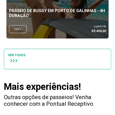
PASSEIO DE BUGGY EM PORTO DE GALINHAS - 4H
DURAÇÃO
a partir de
VER +
R$ 450,00
VER TODOS
navigate_next
navigate_next
navigate_next
Mais experiências!
Outras opções de passeios! Venha
conhecer com a Pontual Receptivo