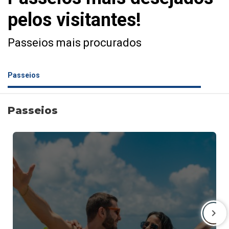
pelos visitantes!
Passeios mais procurados
Passeios
Passeios
navigate_next